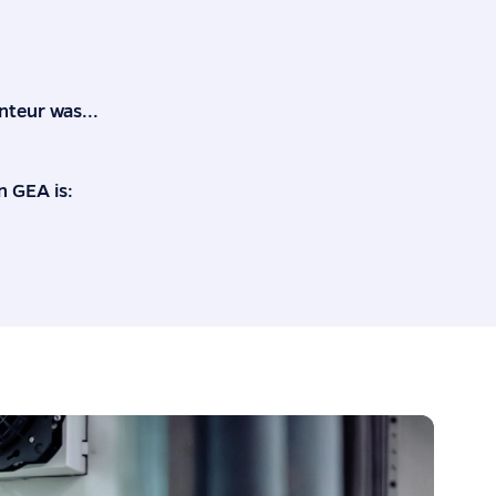
nteur was...
n GEA is: