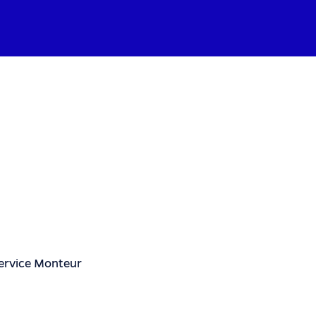
Mario
over zijn werk als
Field Service
Monteur
bij
GEA
Service Monteur