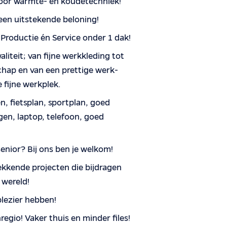
voor warmte- en koudetechniek!
 een uitstekende beloning!
Productie én Service onder 1 dak!
liteit; van fijne werkkleding tot
chap en van een prettige werk-
e fijne werkplek.
n, fietsplan, sportplan, goed
gen, laptop, telefoon, goed
senior? Bij ons ben je welkom!
kkende projecten die bijdragen
wereld!
lezier hebben!
egio! Vaker thuis en minder files!