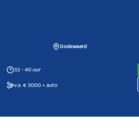
Dodewaard
32 - 40 uur
v.a. € 3000 + auto