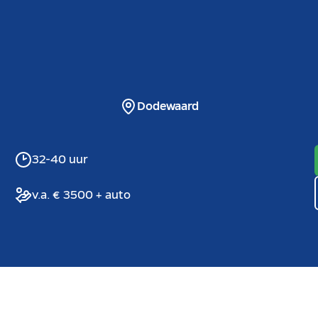
Dodewaard
32-40 uur
v.a. € 3500 + auto