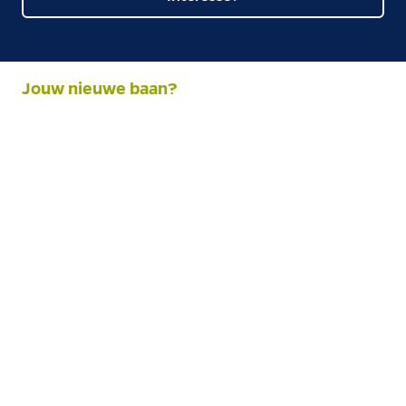
Jouw nieuwe baan?
Kom werken bij Weiss Technik in Nederland 👋