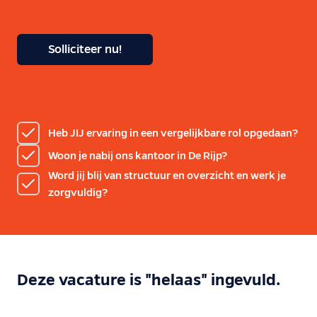
Solliciteer nu!
Heb JIJ ervaring in een vergelijkbare rol opgedaan?
Woon je nabij ons kantoor in De Rijp?
Word jij blij van structuur en overzicht en werk je
zorgvuldig?
Deze vacature is "helaas" ingevuld.