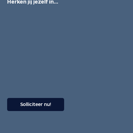
Herken jij jezelf in...
Solliciteer nu!