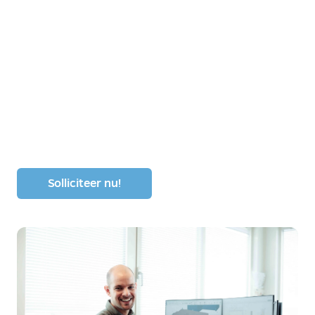
Junior, medior
of senior – bij Cella Kelderbouw ben jij welkom.
Solliciteer nu!