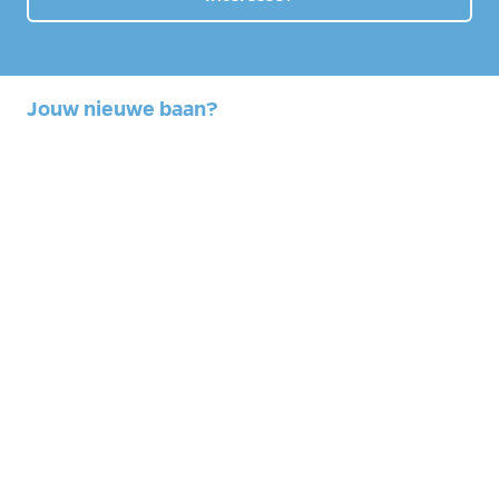
Jouw nieuwe baan?
Kom werken bij Cella Kelderbouw als Junior
Projectleider