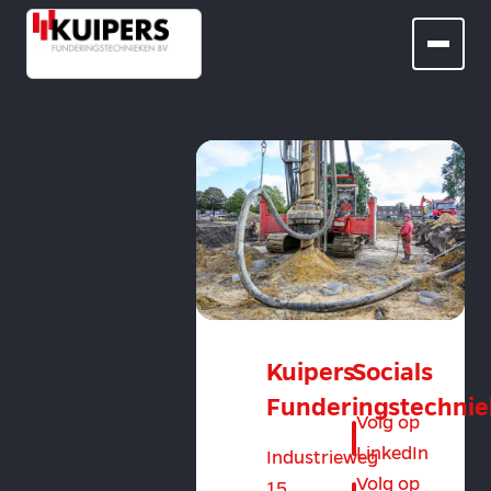
Kuipers
Socials
Funderingstechni
Volg op
LinkedIn
Industrieweg
Volg op
15,