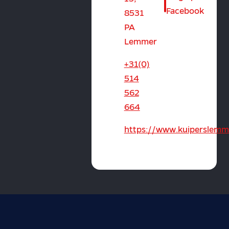
Facebook
8531
PA
Lemmer
+31(0)
514
562
664
https://www.kuiperslemme