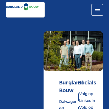
Burgland
Socials
Bouw
Volg op
LinkedIn
Dalwagen
Volg op
63