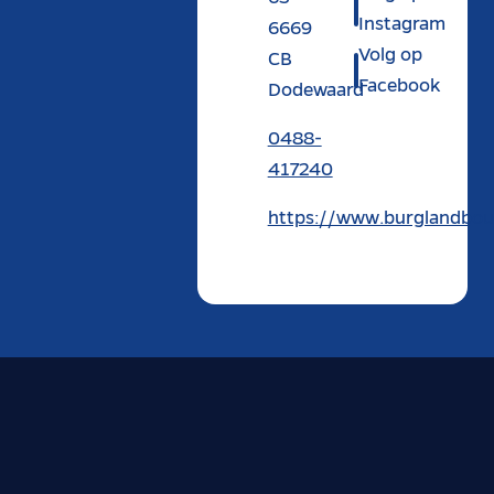
Instagram
6669
Volg op
CB
Facebook
Dodewaard
0488-
417240
https://www.burglandbou